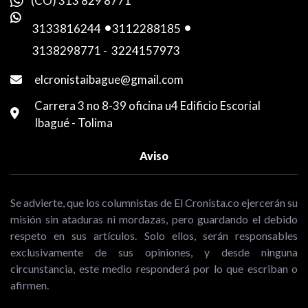
(CO) 313 829 8771
3133816244
-
3112288185
-
3138298771
-
3224157973
elcronistaibague@gmail.com
Carrera 3 no 8-39 oficina u4 Edificio Escorial
Ibagué - Tolima
Aviso
Se advierte, que los columnistas de El Cronista.co ejercerán su
misión sin ataduras ni mordazas, pero guardando el debido
respeto en sus artículos. Solo ellos, serán responsables
exclusivamente de sus opiniones, y desde ninguna
circunstancia, este medio responderá por lo que escriban o
afirmen.