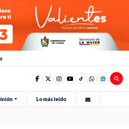
ma
inión
Lo más leído