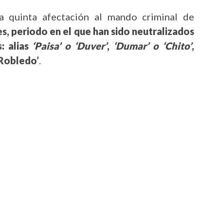
a quinta afectación al mando criminal de
s, periodo en el que han sido neutralizados
s: alias
‘Paisa’ o ‘Duver’
,
‘Dumar’ o ‘Chito’
,
‘Robledo’
.