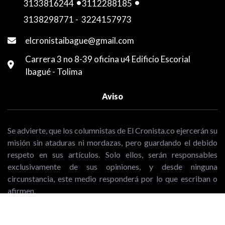
3133816244
-
3112288185
-
3138298771
-
3224157973
elcronistaibague@gmail.com
Carrera 3 no 8-39 oficina u4 Edificio Escorial
Ibagué - Tolima
Aviso
Se advierte, que los columnistas de El Cronista.co ejercerán su
misión sin ataduras ni mordazas, pero guardando el debido
respeto en sus artículos. Solo ellos, serán responsables
exclusivamente de sus opiniones, y desde ninguna
circunstancia, este medio responderá por lo que escriban o
afirmen.