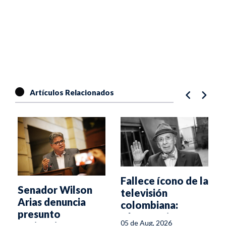
Artículos Relacionados
Fallece ícono de la
Senador Wilson
r
televisión
Arias denuncia
colombiana:
presunto
Alfonso Lizarazo
05 de Aug, 2026
espionaje en su