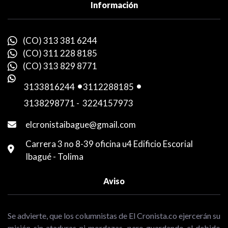
Información
(CO) 313 381 6244
(CO) 311 228 8185
(CO) 313 829 8771
3133816244
-
3112288185
-
3138298771
-
3224157973
elcronistaibague@gmail.com
Carrera 3 no 8-39 oficina u4 Edificio Escorial
Ibagué - Tolima
Aviso
Se advierte, que los columnistas de El Cronista.co ejercerán su
misión sin ataduras ni mordazas, pero guardando el debido