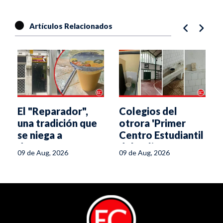
Artículos Relacionados
El "Reparador",
Colegios del
s
una tradición que
otrora 'Primer
se niega a
Centro Estudiantil
desaparecer
del Tolima' se
09 de Aug, 2026
09 de Aug, 2026
caen a pedazos