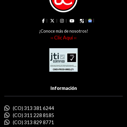
¡Conoce más de nosotros!
›› Clic Aquí ‹‹
Información
(CO) 313 381 6244
(CO) 311 228 8185
(CO) 313 829 8771