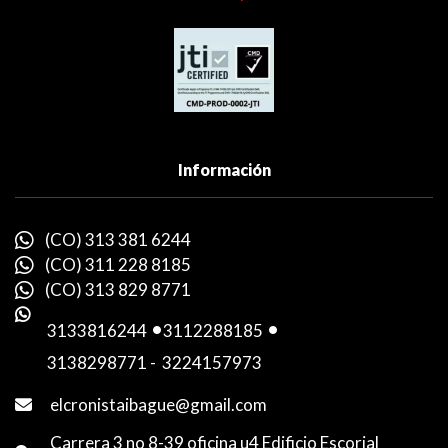
Información
(CO) 313 381 6244
(CO) 311 228 8185
(CO) 313 829 8771
3133816244
-
3112288185
-
3138298771
-
3224157973
elcronistaibague@gmail.com
Carrera 3 no 8-39 oficina u4 Edificio Escorial