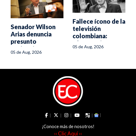
Fallece ícono de la
Senador Wilson
r
televisión
Arias denuncia
colombiana:
presunto
Alfonso Lizarazo
05 de Aug, 2026
espionaje en su
05 de Aug, 2026
oficina del Senado
¡Conoce más de nosotros!
›› Clic Aquí ‹‹