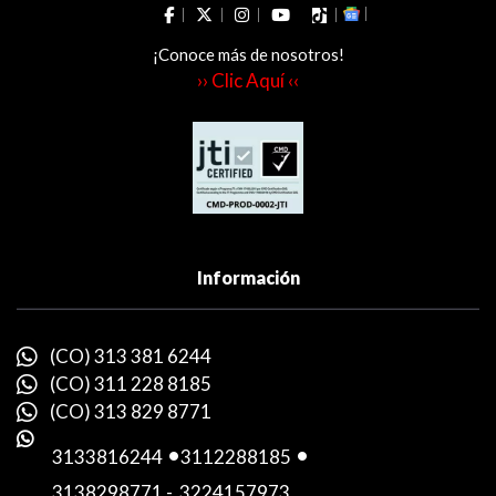
¡Conoce más de nosotros!
›› Clic Aquí ‹‹
Información
(CO) 313 381 6244
(CO) 311 228 8185
(CO) 313 829 8771
3133816244
-
3112288185
-
3138298771
-
3224157973