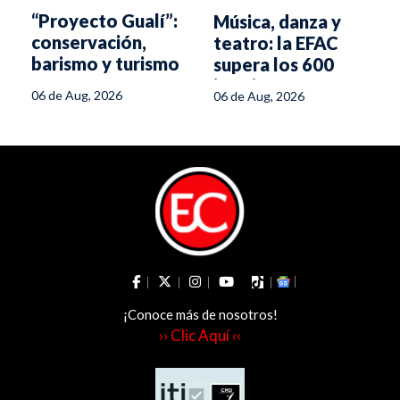
l
“Proyecto Gualí”:
Música, danza y
conservación,
teatro: la EFAC
barismo y turismo
supera los 600
para transformar
inscritos
06 de Aug, 2026
06 de Aug, 2026
la región
¡Conoce más de nosotros!
›› Clic Aquí ‹‹