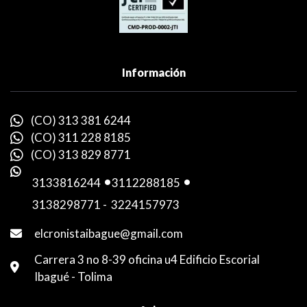
Información
(CO) 313 381 6244
(CO) 311 228 8185
(CO) 313 829 8771
3133816244
-
3112288185
-
3138298771
-
3224157973
elcronistaibague@gmail.com
Carrera 3 no 8-39 oficina u4 Edificio Escorial
Ibagué - Tolima