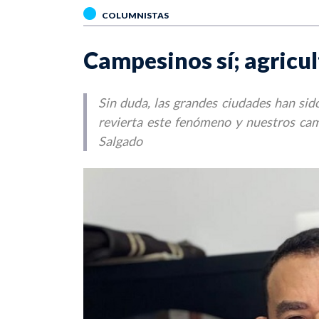
COLUMNISTAS
Campesinos sí; agricul
Sin duda, las grandes ciudades han sid
revierta este fenómeno y nuestros cam
Salgado