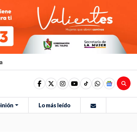
ma
inión
Lo más leído