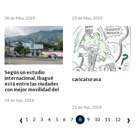
28 de May, 2018
20 de May, 2018
Según un estudio
internacional, Ibagué
caricaturasa
está entre las ciudades
con mejor movilidad del
país
24 de Apr, 2018
21 de Apr, 2018
‹
›
1
2
3
4
5
6
7
9
10
11
12
8