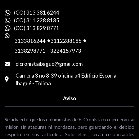
(CO) 313 381 6244
(CO) 311 228 8185
(CO) 313 829 8771
3133816244
-
3112288185
-
3138298771
-
3224157973
elcronistaibague@gmail.com
Carrera 3 no 8-39 oficina u4 Edificio Escorial
Ibagué - Tolima
Aviso
Se advierte, que los columnistas de El Cronista.co ejercerán su
misión sin ataduras ni mordazas, pero guardando el debido
respeto en sus artículos. Solo ellos, serán responsables