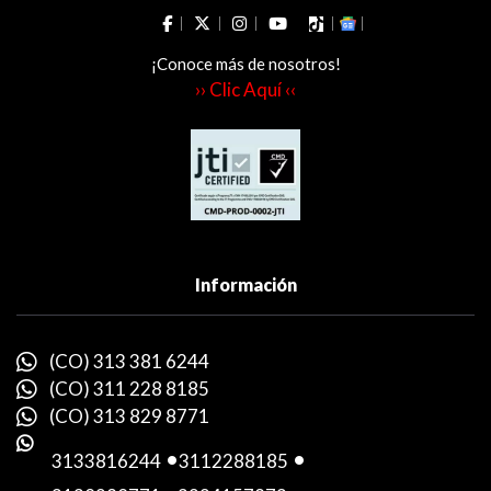
¡Conoce más de nosotros!
›› Clic Aquí ‹‹
Información
(CO) 313 381 6244
(CO) 311 228 8185
(CO) 313 829 8771
3133816244
-
3112288185
-