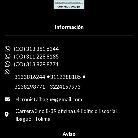
Información
(CO) 313 381 6244
(CO) 311 228 8185
(CO) 313 829 8771
3133816244
-
3112288185
-
3138298771
-
3224157973
elcronistaibague@gmail.com
Carrera 3 no 8-39 oficina u4 Edificio Escorial
Ibagué - Tolima
Aviso