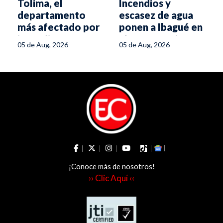
Tolima, el
Incendios y
departamento
escasez de agua
más afectado por
ponen a Ibagué en
incendios
alerta naranja
05 de Aug, 2026
05 de Aug, 2026
forestales
¡Conoce más de nosotros!
›› Clic Aquí ‹‹