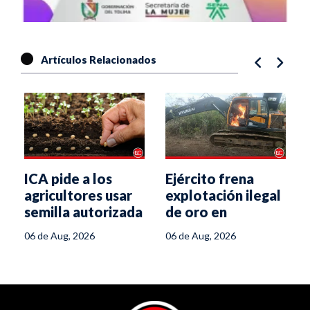
Artículos Relacionados
ICA pide a los
Ejército frena
agricultores usar
explotación ilegal
semilla autorizada
de oro en
para enfrentar el
Chaparral
06 de Aug, 2026
06 de Aug, 2026
fenómeno de El
Niño