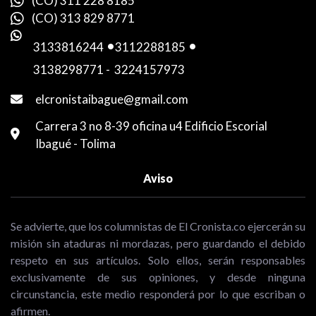
(CO) 311 228 8185
(CO) 313 829 8771
3133816244
-
3112288185
-
3138298771
-
3224157973
elcronistaibague@gmail.com
Carrera 3 no 8-39 oficina u4 Edificio Escorial
Ibagué - Tolima
Aviso
Se advierte, que los columnistas de El Cronista.co ejercerán su
misión sin ataduras ni mordazas, pero guardando el debido
respeto en sus artículos. Solo ellos, serán responsables
exclusivamente de sus opiniones, y desde ninguna
circunstancia, este medio responderá por lo que escriban o
afirmen.