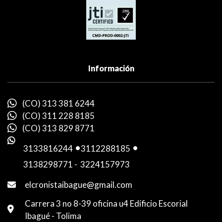
Información
(CO) 313 381 6244
(CO) 311 228 8185
(CO) 313 829 8771
3133816244
-
3112288185
-
3138298771
-
3224157973
elcronistaibague@gmail.com
Carrera 3 no 8-39 oficina u4 Edificio Escorial
Ibagué - Tolima