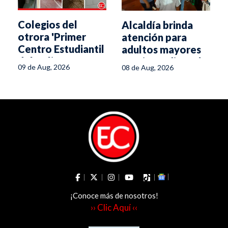
Colegios del
Alcaldía brinda
otrora 'Primer
atención para
y
Centro Estudiantil
adultos mayores
del Tolima' se
tras incendio en la
l
09 de Aug, 2026
08 de Aug, 2026
caen a pedazos
avenida Ambalá
¡Conoce más de nosotros!
›› Clic Aquí ‹‹