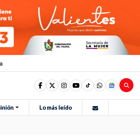
ma
inión
Lo más leído