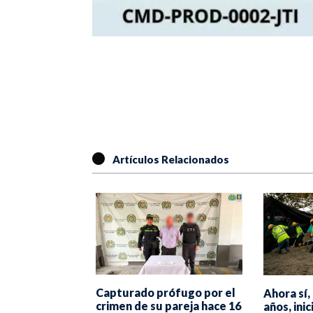
Artículos Relacionados
 de Jorge
Capturado prófugo por el
Ahora sí,
as: "No hemos
crimen de su pareja hace 16
años, ini