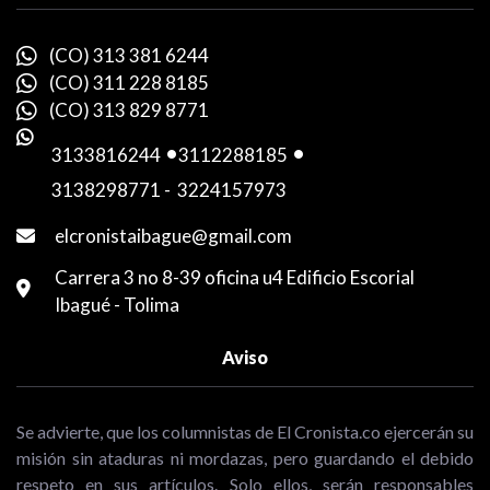
(CO) 313 381 6244
(CO) 311 228 8185
(CO) 313 829 8771
3133816244
-
3112288185
-
3138298771
-
3224157973
elcronistaibague@gmail.com
Carrera 3 no 8-39 oficina u4 Edificio Escorial
Ibagué - Tolima
Aviso
Se advierte, que los columnistas de El Cronista.co ejercerán su
misión sin ataduras ni mordazas, pero guardando el debido
respeto en sus artículos. Solo ellos, serán responsables