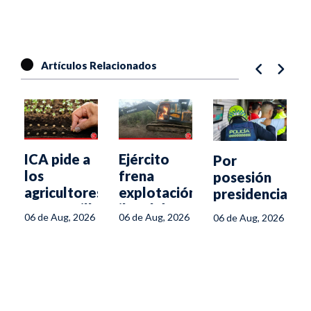
Artículos Relacionados
ICA pide a
Ejército
Por
los
frena
posesión
agricultores
explotación
presidencial,
usar semilla
ilegal de
Ibagué
06 de Aug, 2026
06 de Aug, 2026
6
06 de Aug, 2026
autorizada
oro en
tendrá ley
para
Chaparral
seca y
enfrentar el
restricciones
fenómeno
a parrilleros
de El Niño
y drones