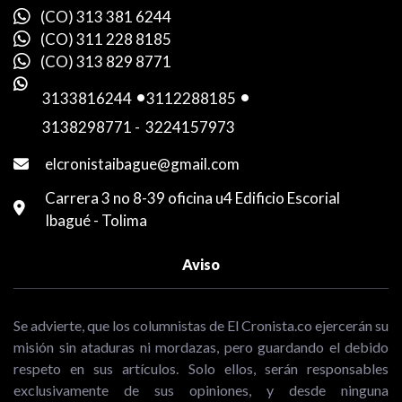
(CO) 313 381 6244
(CO) 311 228 8185
(CO) 313 829 8771
3133816244
-
3112288185
-
3138298771
-
3224157973
elcronistaibague@gmail.com
Carrera 3 no 8-39 oficina u4 Edificio Escorial
Ibagué - Tolima
Aviso
Se advierte, que los columnistas de El Cronista.co ejercerán su
misión sin ataduras ni mordazas, pero guardando el debido
respeto en sus artículos. Solo ellos, serán responsables
exclusivamente de sus opiniones, y desde ninguna