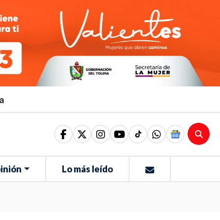
ma
inión
Lo más leído