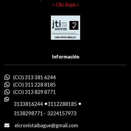
›› Clic Aquí ‹‹
Información
(CO) 313 381 6244
(CO) 311 228 8185
(CO) 313 829 8771
3133816244
-
3112288185
-
3138298771
-
3224157973
elcronistaibague@gmail.com