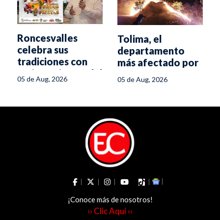
Roncesvalles
Tolima, el
celebra sus
departamento
tradiciones con
más afectado por
Ferias y Fiestas del
incendios
05 de Aug, 2026
05 de Aug, 2026
14 al 17 de agosto
forestales
¡Conoce más de nosotros!
›› Clic Aquí ‹‹