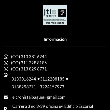
Información
(CO) 313 381 6244
(CO) 311 228 8185
(CO) 313 829 8771
3133816244
-
3112288185
-
3138298771
-
3224157973
elcronistaibague@gmail.com
Carrera 3 no 8-39 oficina u4 Edificio Escorial