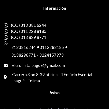
Información
(CO) 313 381 6244
(CO) 311 228 8185
(CO) 313 829 8771
3133816244
-
3112288185
-
3138298771
-
3224157973
elcronistaibague@gmail.com
Carrera 3 no 8-39 oficina u4 Edificio Escorial
Ibagué - Tolima
Aviso