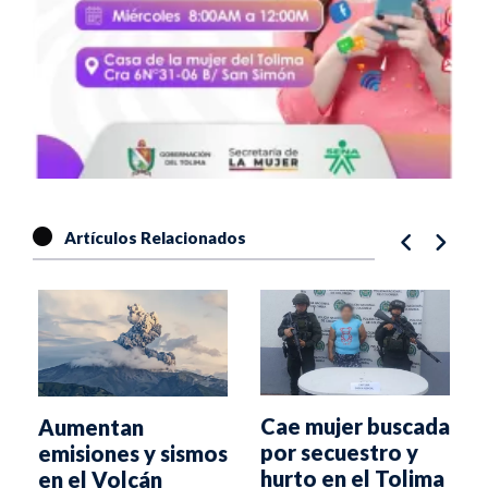
Artículos Relacionados
Cae mujer buscada
Aumentan
por secuestro y
emisiones y sismos
l
hurto en el Tolima
en el Volcán