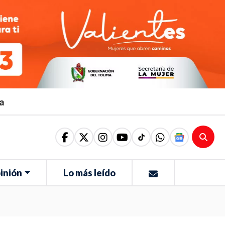
ma
inión
Lo más leído