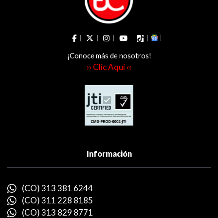
¡Conoce más de nosotros!
›› Clic Aquí ‹‹
Información
(CO) 313 381 6244
(CO) 311 228 8185
(CO) 313 829 8771