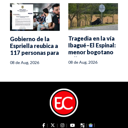
Tragedia en la vía
Gobierno de la
Ibagué–El Espinal:
Espriella reubica a
menor bogotano
117 personas para
fallece en
frenar el crimen
08 de Aug, 2026
08 de Aug, 2026
volcamiento
desde las cárceles