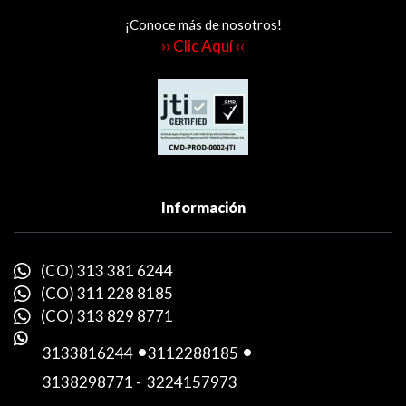
¡Conoce más de nosotros!
›› Clic Aquí ‹‹
Información
(CO) 313 381 6244
(CO) 311 228 8185
(CO) 313 829 8771
3133816244
-
3112288185
-
3138298771
-
3224157973