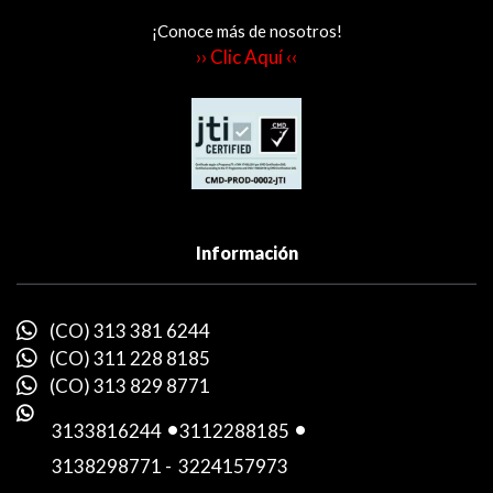
¡Conoce más de nosotros!
›› Clic Aquí ‹‹
Información
(CO) 313 381 6244
(CO) 311 228 8185
(CO) 313 829 8771
3133816244
-
3112288185
-
3138298771
-
3224157973