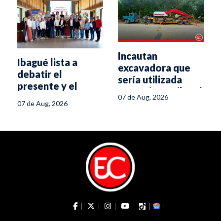
Incautan
Ibagué lista a
excavadora que
debatir el
sería utilizada
presente y el
para minería ilegal
futuro del turismo
07 de Aug, 2026
en el sur del
07 de Aug, 2026
en el Tolima
Tolima