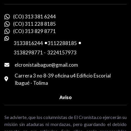
(CO) 313 381 6244
(CO) 311 228 8185
(CO) 313 829 8771
3133816244
-
3112288185
-
3138298771
-
3224157973
elcronistaibague@gmail.com
Carrera 3 no 8-39 oficina u4 Edificio Escorial
Ibagué - Tolima
Aviso
Se advierte, que los columnistas de El Cronista.co ejercerán su
misión sin ataduras ni mordazas, pero guardando el debido