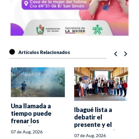
Artículos Relacionados
á
Una llamada a
Ibagué lista a
tiempo puede
debatir el
frenar los
presente y el
incendios
futuro del turismo
07 de Aug, 2026
forestales en el
07 de Aug, 2026