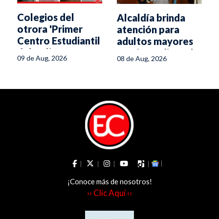
Colegios del
Alcaldía brinda
otrora 'Primer
atención para
y
Centro Estudiantil
adultos mayores
del Tolima' se
tras incendio en la
l
09 de Aug, 2026
08 de Aug, 2026
caen a pedazos
avenida Ambalá
¡Conoce más de nosotros!
›› Clic Aquí ‹‹