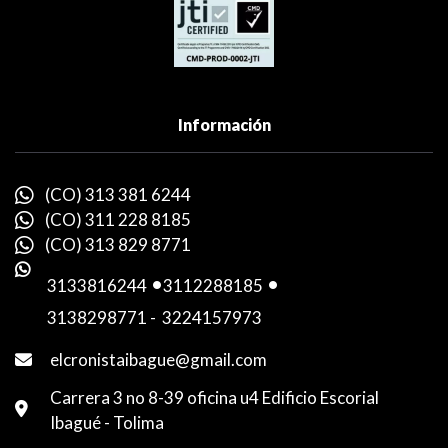
Información
(CO) 313 381 6244
(CO) 311 228 8185
(CO) 313 829 8771
3133816244
-
3112288185
-
3138298771
-
3224157973
elcronistaibague@gmail.com
Carrera 3 no 8-39 oficina u4 Edificio Escorial
Ibagué - Tolima