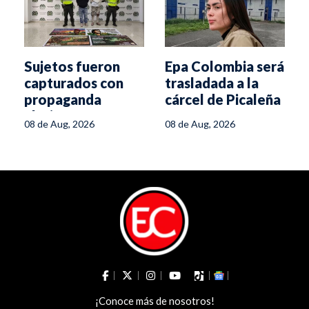
Sujetos fueron
Epa Colombia será
capturados con
trasladada a la
propaganda
cárcel de Picaleña
alusiva a
08 de Aug, 2026
08 de Aug, 2026
disidencias en
Chicoral
¡Conoce más de nosotros!