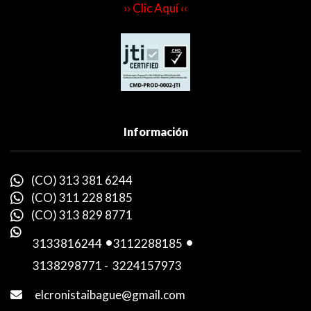
›› Clic Aquí ‹‹
Información
(CO) 313 381 6244
(CO) 311 228 8185
(CO) 313 829 8771
3133816244
-
3112288185
-
3138298771
-
3224157973
elcronistaibague@gmail.com