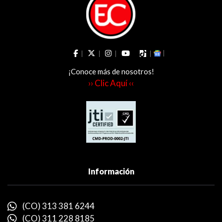
¡Conoce más de nosotros!
›› Clic Aquí ‹‹
Información
(CO) 313 381 6244
(CO) 311 228 8185