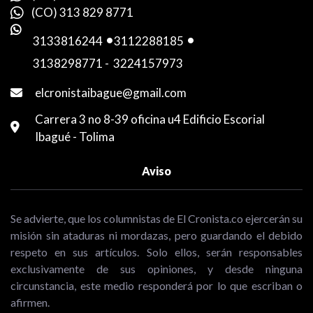
(CO) 313 829 8771
3133816244
-
3112288185
-
3138298771
-
3224157973
elcronistaibague@gmail.com
Carrera 3 no 8-39 oficina u4 Edificio Escorial
Ibagué - Tolima
Aviso
Se advierte, que los columnistas de El Cronista.co ejercerán su
misión sin ataduras ni mordazas, pero guardando el debido
respeto en sus artículos. Solo ellos, serán responsables
exclusivamente de sus opiniones, y desde ninguna
circunstancia, este medio responderá por lo que escriban o
afirmen.