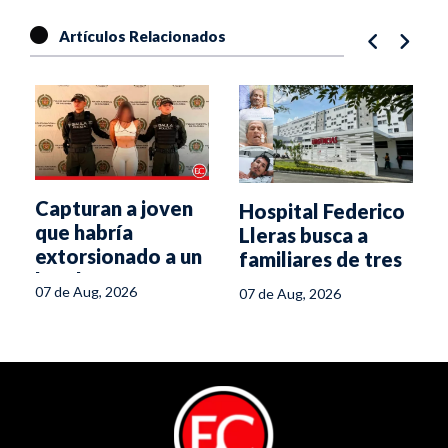
Artículos Relacionados
Capturan a joven
Hospital Federico
que habría
Lleras busca a
extorsionado a un
familiares de tres
hombre con fotos
pacientes
07 de Aug, 2026
07 de Aug, 2026
íntimas en Ibagué
internados en
Ibagué