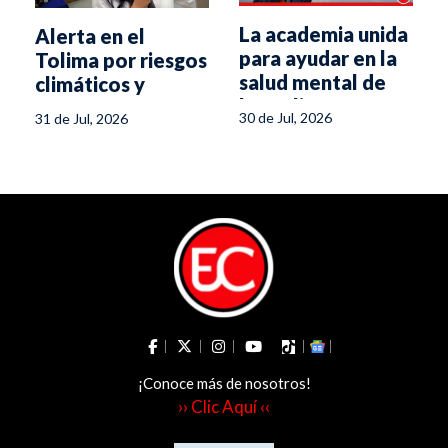
La academia unida
Alerta en el
para ayudar en la
Tolima por riesgos
salud mental de
climáticos y
los tolimenses
epidemiológicos
30 de Jul, 2026
31 de Jul, 2026
asociados al
fenómeno de El
Niño
¡Conoce más de nosotros!
›› Clic Aquí ‹‹