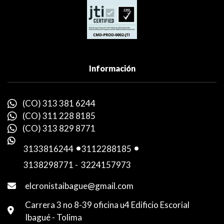
Información
(CO) 313 381 6244
(CO) 311 228 8185
(CO) 313 829 8771
3133816244
-
3112288185
-
3138298771
-
3224157973
elcronistaibague@gmail.com
Carrera 3 no 8-39 oficina u4 Edificio Escorial
Ibagué - Tolima