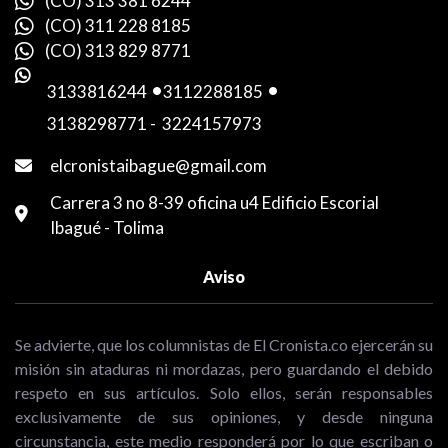
(CO) 313 381 6244
(CO) 311 228 8185
(CO) 313 829 8771
3133816244
-
3112288185
-
3138298771
-
3224157973
elcronistaibague@gmail.com
Carrera 3 no 8-39 oficina u4 Edificio Escorial
Ibagué - Tolima
Aviso
Se advierte, que los columnistas de El Cronista.co ejercerán su
misión sin ataduras ni mordazas, pero guardando el debido
respeto en sus artículos. Solo ellos, serán responsables
exclusivamente de sus opiniones, y desde ninguna
circunstancia, este medio responderá por lo que escriban o