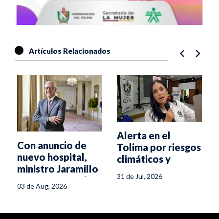
Artículos Relacionados
Alerta en el
Con anuncio de
Tolima por riesgos
nuevo hospital,
climáticos y
ministro Jaramillo
epidemiológicos
31 de Jul, 2026
cerrará su gestión
asociados al
03 de Aug, 2026
en Ibagué
fenómeno de El
Niño