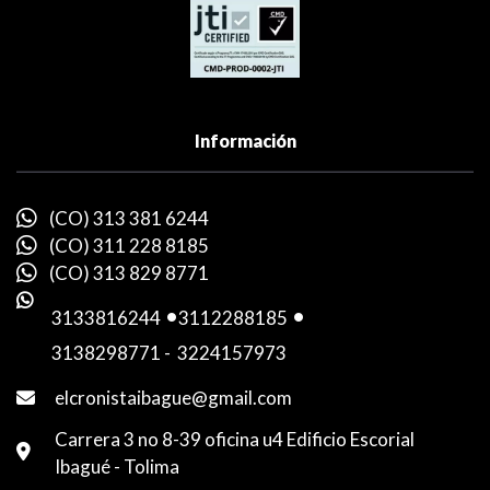
Información
(CO) 313 381 6244
(CO) 311 228 8185
(CO) 313 829 8771
3133816244
-
3112288185
-
3138298771
-
3224157973
elcronistaibague@gmail.com
Carrera 3 no 8-39 oficina u4 Edificio Escorial
Ibagué - Tolima