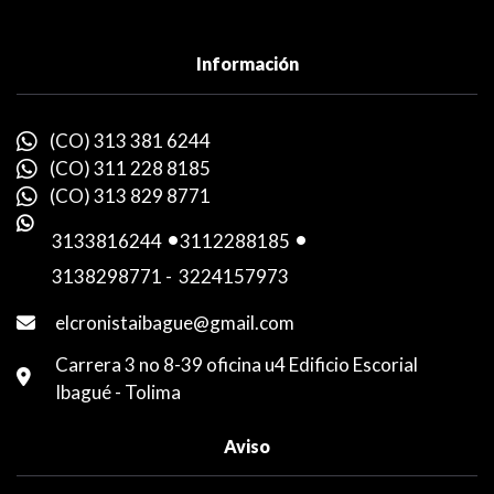
Información
(CO) 313 381 6244
(CO) 311 228 8185
(CO) 313 829 8771
3133816244
-
3112288185
-
3138298771
-
3224157973
elcronistaibague@gmail.com
Carrera 3 no 8-39 oficina u4 Edificio Escorial
Ibagué - Tolima
Aviso