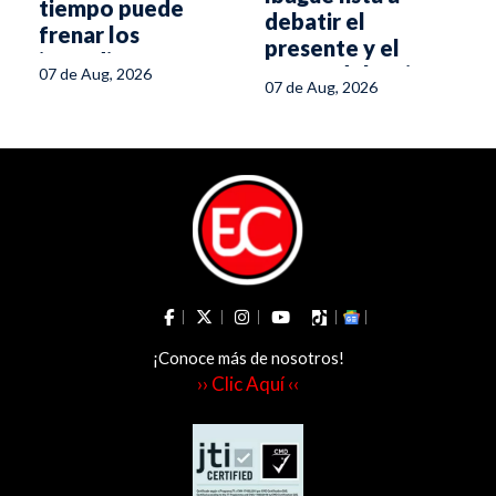
tiempo puede
debatir el
frenar los
presente y el
incendios
futuro del turismo
07 de Aug, 2026
forestales en el
07 de Aug, 2026
en el Tolima
Tolima
¡Conoce más de nosotros!
›› Clic Aquí ‹‹