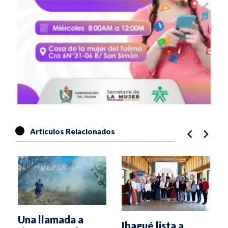
Artículos Relacionados
á
Una llamada a
Ibagué lista a