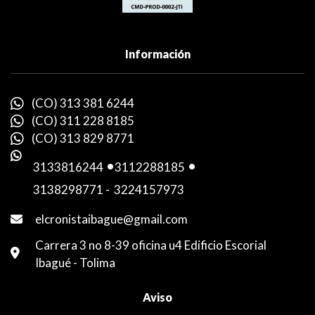
Información
(CO) 313 381 6244
(CO) 311 228 8185
(CO) 313 829 8771
3133816244
-
3112288185
-
3138298771
-
3224157973
elcronistaibague@gmail.com
Carrera 3 no 8-39 oficina u4 Edificio Escorial
Ibagué - Tolima
Aviso