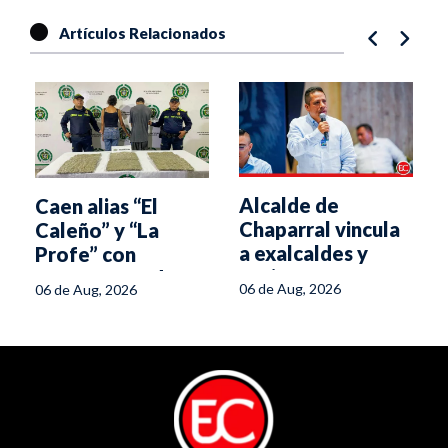
Artículos Relacionados
Alcalde de
Caen alias “El
Chaparral vincula
Caleño” y “La
a exalcaldes y
Profe” con
aspirantes
cargamento de
06 de Aug, 2026
06 de Aug, 2026
políticos con
marihuana en
minería ilegal
Ibagué