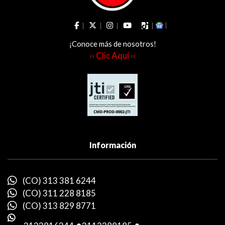
¡Conoce más de nosotros!
›› Clic Aquí ‹‹
Información
(CO) 313 381 6244
(CO) 311 228 8185
(CO) 313 829 8771