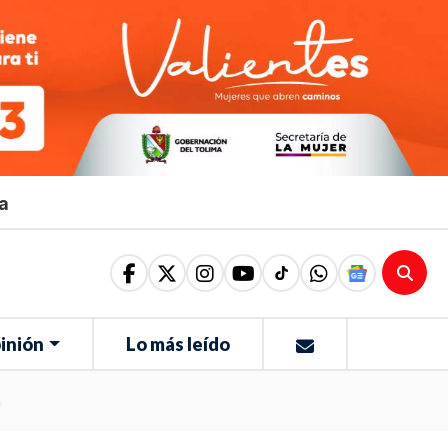
ma
inión
Lo más leído
a