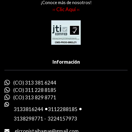
¡Conoce más de nosotros!
›› Clic Aquí ‹‹
Información
(CO) 313 381 6244
(CO) 311 228 8185
(CO) 313 829 8771
3133816244
-
3112288185
-
3138298771
-
3224157973
elcronistaibague@gmail.com