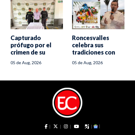
Capturado
Roncesvalles
prófugo por el
celebra sus
crimen de su
tradiciones con
pareja hace 16
Ferias y Fiestas del
05 de Aug, 2026
05 de Aug, 2026
años en Melgar
14 al 17 de agosto
s