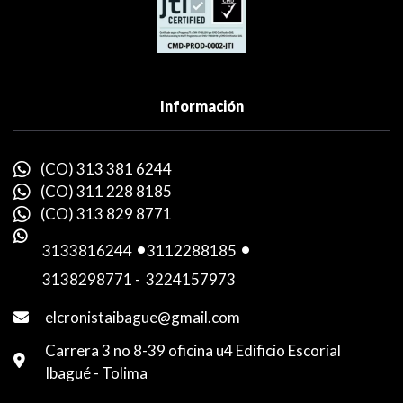
Información
(CO) 313 381 6244
(CO) 311 228 8185
(CO) 313 829 8771
3133816244
-
3112288185
-
3138298771
-
3224157973
elcronistaibague@gmail.com
Carrera 3 no 8-39 oficina u4 Edificio Escorial
Ibagué - Tolima