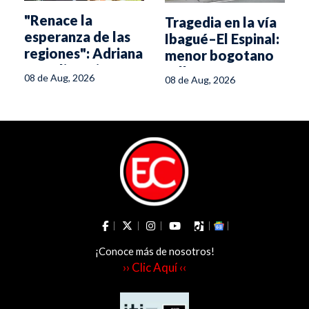
"Renace la
Tragedia en la vía
esperanza de las
Ibagué–El Espinal:
regiones": Adriana
menor bogotano
Magali Matiz
fallece en
08 de Aug, 2026
08 de Aug, 2026
volcamiento
¡Conoce más de nosotros!
›› Clic Aquí ‹‹