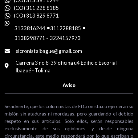
(CO) 313 381 6244
(CO) 311 228 8185
(CO) 313 829 8771
3133816244
-
3112288185
-
3138298771
-
3224157973
elcronistaibague@gmail.com
Carrera 3 no 8-39 oficina u4 Edificio Escorial
Ibagué - Tolima
Aviso
Se advierte, que los columnistas de El Cronista.co ejercerán su
misión sin ataduras ni mordazas, pero guardando el debido
respeto en sus artículos. Solo ellos, serán responsables
exclusivamente de sus opiniones, y desde ninguna
circunstancia, este medio responderá por lo que escriban o