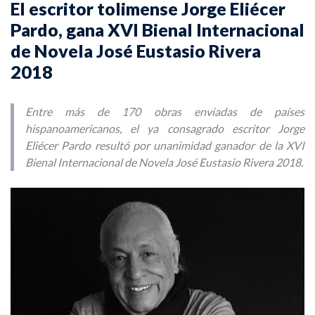
El escritor tolimense Jorge Eliécer
Pardo, gana XVI Bienal Internacional
de Novela José Eustasio Rivera
2018
Entre más de 170 obras enviadas de países
hispanoamericanos, el ya consagrado escritor Jorge
Eliécer Pardo resultó por unanimidad ganador de la XVI
Bienal Internacional de Novela José Eustasio Rivera 2018.