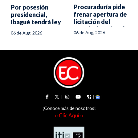
Procuraduría pide
Por posesión
frenar apertura de
presidencial,
licitación del
Ibagué tendrá ley
Hospital Regional
seca y
06 de Aug, 2026
06 de Aug, 2026
del Líbano
restricciones a
parrilleros y
drones
¡Conoce más de nosotros!
›› Clic Aquí ‹‹