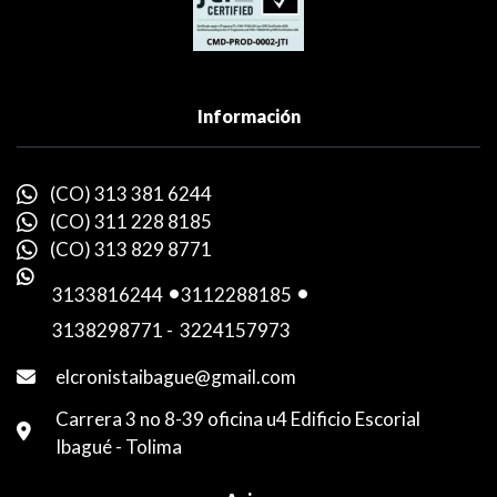
Información
(CO) 313 381 6244
(CO) 311 228 8185
(CO) 313 829 8771
3133816244
-
3112288185
-
3138298771
-
3224157973
elcronistaibague@gmail.com
Carrera 3 no 8-39 oficina u4 Edificio Escorial
Ibagué - Tolima