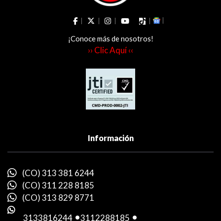
¡Conoce más de nosotros!
›› Clic Aquí ‹‹
Información
(CO) 313 381 6244
(CO) 311 228 8185
(CO) 313 829 8771
3133816244
-
3112288185
-