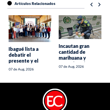
Artículos Relacionados
Incautan gran
Ibagué lista a
a
cantidad de
debatir el
marihuana y
presente y el
cartuchos de
futuro del turismo
07 de Aug, 2026
munición en
07 de Aug, 2026
en el Tolima
Ibagué