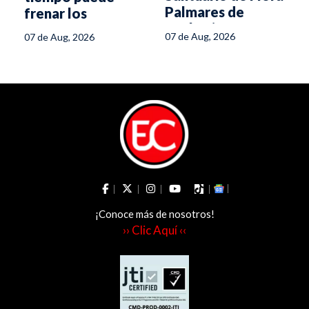
Palmares de
frenar los
Tochecito
incendios
07 de Aug, 2026
07 de Aug, 2026
forestales en el
Tolima
¡Conoce más de nosotros!
›› Clic Aquí ‹‹