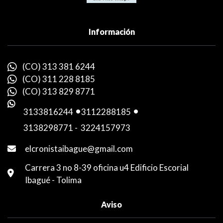
Información
(CO) 313 381 6244
(CO) 311 228 8185
(CO) 313 829 8771
3133816244
-
3112288185
-
3138298771
-
3224157973
elcronistaibague@gmail.com
Carrera 3 no 8-39 oficina u4 Edificio Escorial
Ibagué - Tolima
Aviso