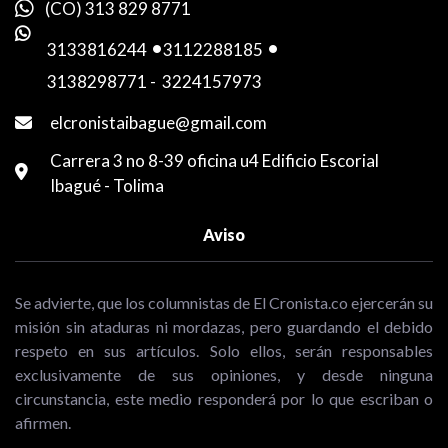
(CO) 313 829 8771
3133816244
-
3112288185
-
3138298771
-
3224157973
elcronistaibague@gmail.com
Carrera 3 no 8-39 oficina u4 Edificio Escorial
Ibagué - Tolima
Aviso
Se advierte, que los columnistas de El Cronista.co ejercerán su
misión sin ataduras ni mordazas, pero guardando el debido
respeto en sus artículos. Solo ellos, serán responsables
exclusivamente de sus opiniones, y desde ninguna
circunstancia, este medio responderá por lo que escriban o
afirmen.