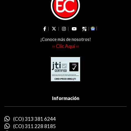
¡Conoce más de nosotros!
›› Clic Aquí ‹‹
Información
(CO) 313 381 6244
(CO) 311 228 8185