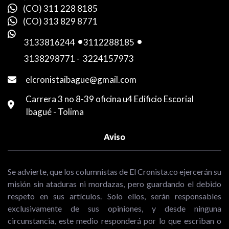
(CO) 311 228 8185
(CO) 313 829 8771
3133816244
-
3112288185
-
3138298771
-
3224157973
elcronistaibague@gmail.com
Carrera 3 no 8-39 oficina u4 Edificio Escorial
Ibagué - Tolima
Aviso
Se advierte, que los columnistas de El Cronista.co ejercerán su
misión sin ataduras ni mordazas, pero guardando el debido
respeto en sus artículos. Solo ellos, serán responsables
exclusivamente de sus opiniones, y desde ninguna
circunstancia, este medio responderá por lo que escriban o