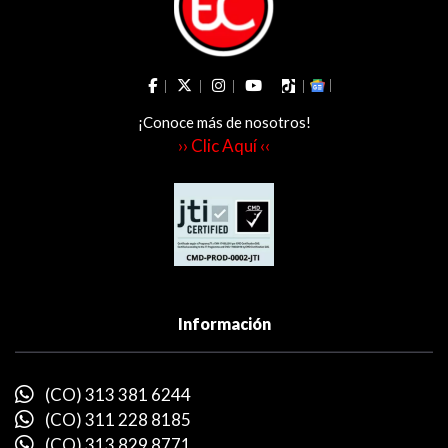
¡Conoce más de nosotros!
›› Clic Aquí ‹‹
Información
(CO) 313 381 6244
(CO) 311 228 8185
(CO) 313 829 8771