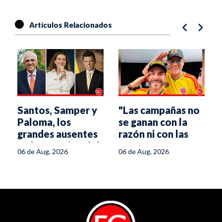
Artículos Relacionados
Santos, Samper y
"Las campañas no
e
Paloma, los
se ganan con la
grandes ausentes
razón ni con las
en la posesión del
propuestas":
06 de Aug, 2026
06 de Aug, 2026
presidente De la
estratega de De la
Espriella
Espriella