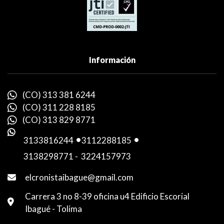
Información
(CO) 313 381 6244
(CO) 311 228 8185
(CO) 313 829 8771
3133816244
-
3112288185
-
3138298771
-
3224157973
elcronistaibague@gmail.com
Carrera 3 no 8-39 oficina u4 Edificio Escorial
Ibagué - Tolima