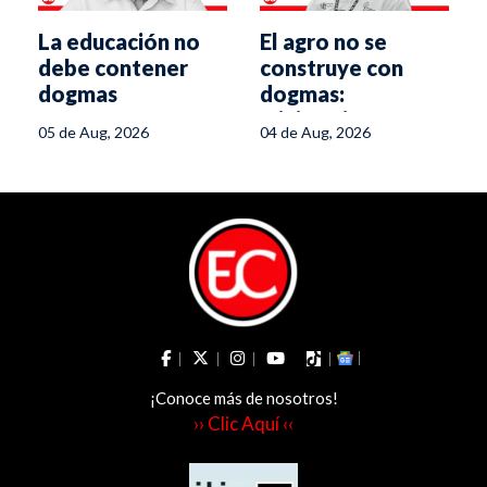
La educación no
El agro no se
debe contener
construye con
dogmas
dogmas:
ministerio,
05 de Aug, 2026
04 de Aug, 2026
gremios e
industria son el
equipo ganador
¡Conoce más de nosotros!
›› Clic Aquí ‹‹