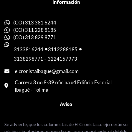
Información
(CO) 313 381 6244
(CO) 311 228 8185
(CO) 313 829 8771
3133816244
-
3112288185
-
3138298771
-
3224157973
elcronistaibague@gmail.com
Carrera 3 no 8-39 oficina u4 Edificio Escorial
Ibagué - Tolima
Aviso
Se advierte, que los columnistas de El Cronista.co ejercerán su
misión sin ataduras ni mordazas, pero guardando el debido